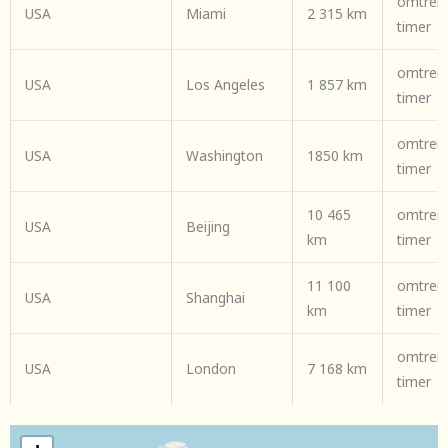
omtrent
USA
Miami
2 315 km
timer
omtrent
USA
Los Angeles
1 857 km
timer
omtrent
USA
Washington
1850 km
timer
10 465
omtren
USA
Beijing
km
timer
11 100
omtren
USA
Shanghai
km
timer
omtren
USA
London
7 168 km
timer