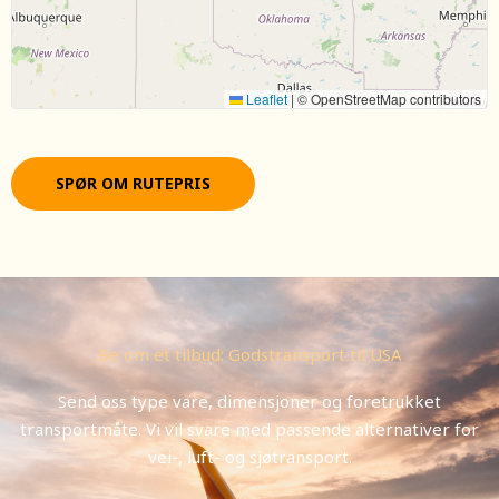
Leaflet
|
© OpenStreetMap contributors
SPØR OM RUTEPRIS
Be om et tilbud: Godstransport til USA
Send oss type vare, dimensjoner og foretrukket
transportmåte. Vi vil svare med passende alternativer for
vei-, luft- og sjøtransport.