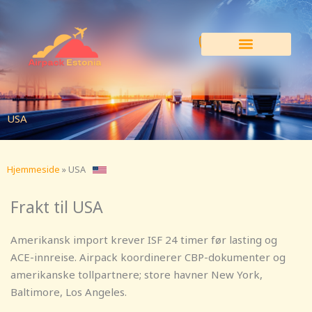
Hopp
rett
til
innholdet
USA
Hjemmeside
»
USA
Frakt til USA
Amerikansk import krever ISF 24 timer før lasting og
ACE-innreise. Airpack koordinerer CBP-dokumenter og
amerikanske tollpartnere; store havner New York,
Baltimore, Los Angeles.