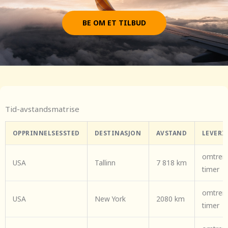
BE OM ET TILBUD
Tid-avstandsmatrise
OPPRINNELSESSTED
DESTINASJON
AVSTAND
LEVERI
omtren
USA
Tallinn
7 818 km
timer
omtrent
USA
New York
2080 km
timer