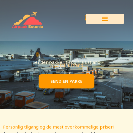
Spring
til
indhold
Sender pakker til og fra Estland
Airpack Estland
SEND EN PAKKE
Personlig tilgang og de mest overkommelige priser!