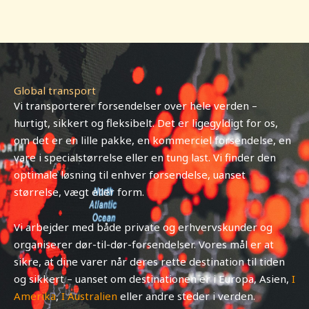
Global transport
Vi transporterer forsendelser over hele verden –
hurtigt, sikkert og fleksibelt. Det er ligegyldigt for os,
om det er en lille pakke, en kommerciel forsendelse, en
vare i specialstørrelse eller en tung last. Vi finder den
optimale løsning til enhver forsendelse, uanset
størrelse, vægt eller form.
Vi arbejder med både private og erhvervskunder og
organiserer dør-til-dør-forsendelser. Vores mål er at
sikre, at dine varer når deres rette destination til tiden
og sikkert – uanset om destinationen er i Europa, Asien,
I
Amerika
,
I Australien
eller andre steder i verden.