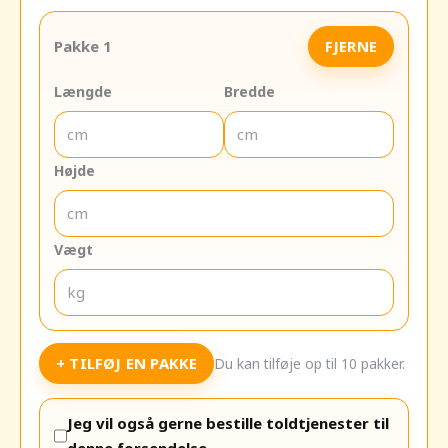
Pakke
1
FJERNE
Længde
Bredde
Højde
Vægt
+ TILFØJ EN PAKKE
Du kan tilføje op til 10 pakker.
Jeg vil også gerne bestille toldtjenester til