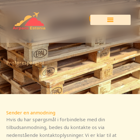
Spring
til
indhold
Prisforespørgsel
Sender en anmodning
Hvis du har spørgsmål i forbindelse med din
tilbudsanmodning, bedes du kontakte os via
nedenstående kontaktoplysninger. Vi er klar til at