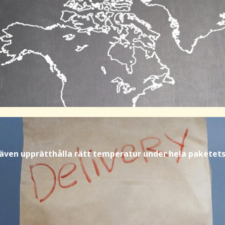
 även upprätthålla rätt temperatur under hela paketets