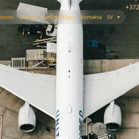
+372
änster
Om oss
Vanliga frågor
Kontakta
SV