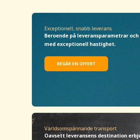
Exceptionell, snabb leverans
Beroende på leveransparametrar och d
med exceptionell hastighet.
BEGÄR EN OFFERT
Världsomspännande transport
Oavsett leveransens destination erbjud