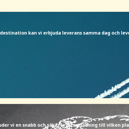
estination kan vi erbjuda leverans samma dag och lever
er vi en snabb och säker leveranslösning till vilken pla