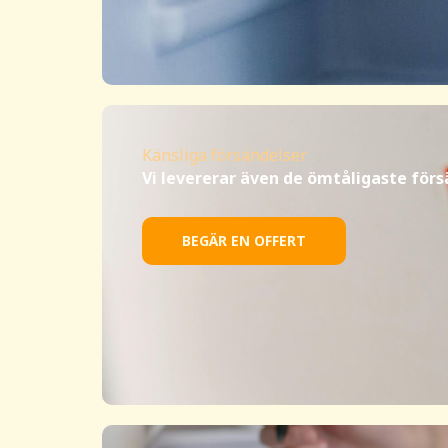
Känsliga försändelser
Vi levererar även de ömtåligaste för
BEGÄR EN OFFERT