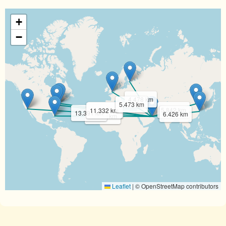
+
−
4.478 km
5.473 km
11.008 km
5.842 km
11.332 km
13.391 km
6.426 km
12.600 km
Leaflet
|
© OpenStreetMap contributors