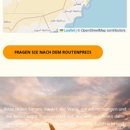
Leaflet
|
© OpenStreetMap contributors
FRAGEN SIE NACH DEM ROUTENPREIS
Angebot anfordern: Gütertransport nach Dubai
Bitte teilen Sie uns die Art der Ware, die Abmessungen und
die bevorzugte Transportart mit. Wir werden Ihnen dann
geeignete Transportoptionen per Straße, Luftfracht und