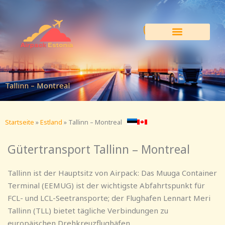
Zum
Inhalt
springen
Tallinn – Montreal
Startseite
»
Estland
»
Tallinn – Montreal
Gütertransport Tallinn – Montreal
Tallinn ist der Hauptsitz von Airpack: Das Muuga Container
Terminal (EEMUG) ist der wichtigste Abfahrtspunkt für
FCL- und LCL-Seetransporte; der Flughafen Lennart Meri
Tallinn (TLL) bietet tägliche Verbindungen zu
europäischen Drehkreuzflughäfen.