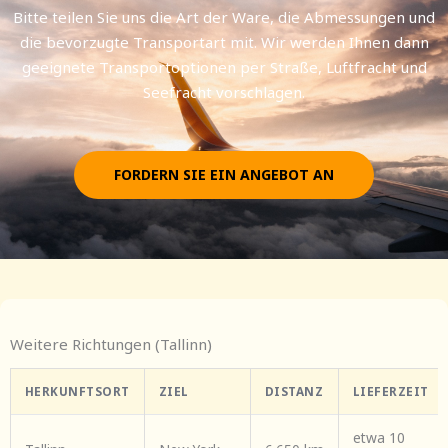
Bitte teilen Sie uns die Art der Ware, die Abmessungen und
die bevorzugte Transportart mit. Wir werden Ihnen dann
geeignete Transportoptionen per Straße, Luftfracht und
Seefracht vorschlagen.
FORDERN SIE EIN ANGEBOT AN
Weitere Richtungen (Tallinn)
HERKUNFTSORT
ZIEL
DISTANZ
LIEFERZEIT
etwa 10