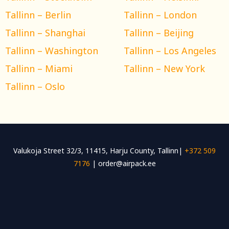
Tallinn – Berlin
Tallinn – London
Tallinn – Shanghai
Tallinn – Beijing
Tallinn – Washington
Tallinn – Los Angeles
Tallinn – Miami
Tallinn – New York
Tallinn – Oslo
Valukoja Street 32/3, 11415, Harju County, Tallinn|
+372 509
7176
| order@airpack.ee