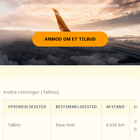
transportmetode. Vi vil svare med passende
transportmuligheder via vej, luft og sø.
ANMOD OM ET TILBUD
Andre retninger (Tallinn)
OPRINDELSESSTED
BESTEMMELSESSTED
AFSTAND
LE
om
Tallinn
New York
6.650 km
ti