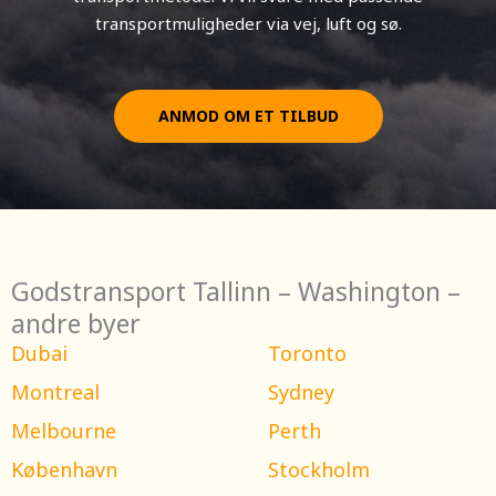
transportmuligheder via vej, luft og sø.
ANMOD OM ET TILBUD
Godstransport Tallinn – Washington –
andre byer
Dubai
Toronto
Montreal
Sydney
Melbourne
Perth
København
Stockholm