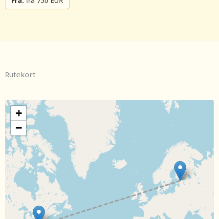
Fra:
fra 750 EUR
Rutekort
+
−