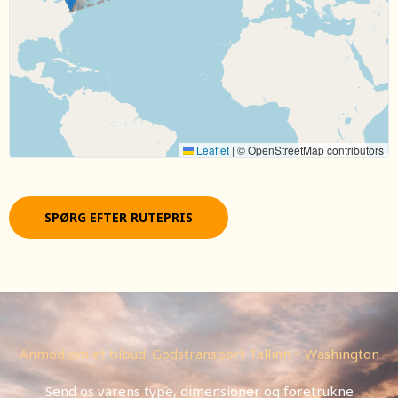
Leaflet
|
© OpenStreetMap contributors
SPØRG EFTER RUTEPRIS
Anmod om et tilbud: Godstransport Tallinn – Washington
Send os varens type, dimensioner og foretrukne