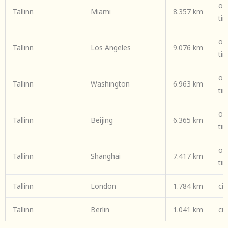
om
Tallinn
Miami
8.357 km
ti
om
Tallinn
Los Angeles
9.076 km
ti
om
Tallinn
Washington
6.963 km
ti
om
Tallinn
Beijing
6.365 km
ti
om
Tallinn
Shanghai
7.417 km
ti
Tallinn
London
1.784 km
cir
Tallinn
Berlin
1.041 km
cir