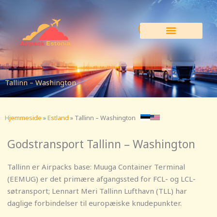
Spring
til
indhold
Tallinn – Washington
Hjemmeside
»
Estland
»
Tallinn – Washington
Godstransport Tallinn – Washington
Tallinn er Airpacks base: Muuga Container Terminal
(EEMUG) er det primære afgangssted for FCL- og LCL-
søtransport; Lennart Meri Tallinn Lufthavn (TLL) har
daglige forbindelser til europæiske knudepunkter.