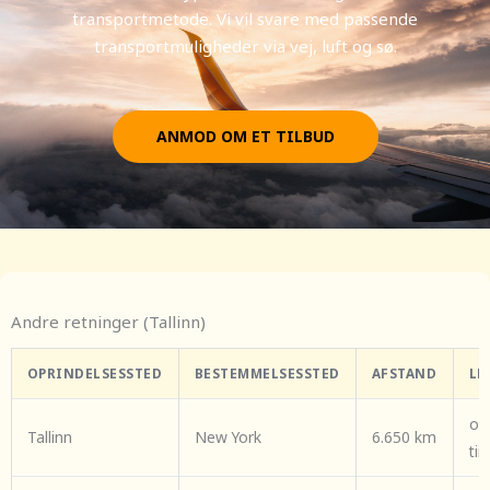
transportmetode. Vi vil svare med passende
transportmuligheder via vej, luft og sø.
ANMOD OM ET TILBUD
Andre retninger (Tallinn)
OPRINDELSESSTED
BESTEMMELSESSTED
AFSTAND
LE
om
Tallinn
New York
6.650 km
ti