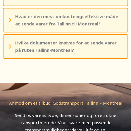
Hvad er den mest omkostningseffektive måde
at sende varer fra Tallinn til Montreal?
Hvilke dokumenter kræves for at sende varer
på ruten Tallinn-Montreal?
Anmod om et tilbud: Godstransport Tallinn – Montreal
Send os varens type, dimensioner og foretrukne
transportmetode. Vi vil svare med passende
transportmuligheder via vej, luft og sø.