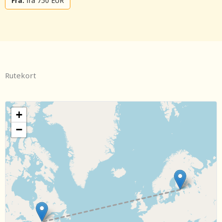
Fra:
fra 750 EUR
Rutekort
+
−