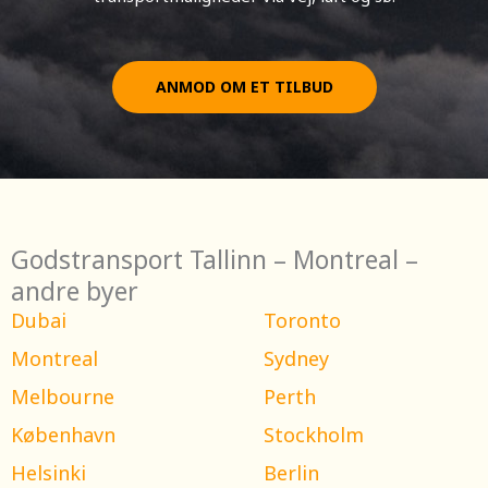
ANMOD OM ET TILBUD
Godstransport Tallinn – Montreal –
andre byer
Dubai
Toronto
Montreal
Sydney
Melbourne
Perth
København
Stockholm
Helsinki
Berlin