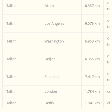
om
Tallinn
Miami
8.357 km
ti
om
Tallinn
Los Angeles
9.076 km
ti
om
Tallinn
Washington
6.963 km
ti
om
Tallinn
Beijing
6.365 km
ti
om
Tallinn
Shanghai
7.417 km
ti
Tallinn
London
1.784 km
cir
Tallinn
Berlin
1.041 km
cir