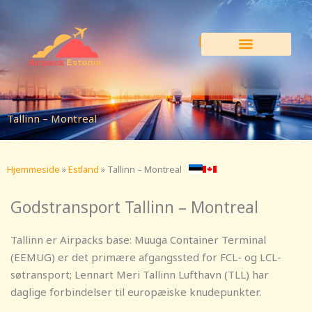
Spring
til
indhold
Tallinn – Montreal
Hjemmeside
»
Estland
»
Tallinn – Montreal
Godstransport Tallinn – Montreal
Tallinn er Airpacks base: Muuga Container Terminal
(EEMUG) er det primære afgangssted for FCL- og LCL-
søtransport; Lennart Meri Tallinn Lufthavn (TLL) har
daglige forbindelser til europæiske knudepunkter.