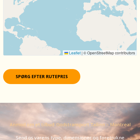
Leaflet
|
© OpenStreetMap contributors
SPØRG EFTER RUTEPRIS
Anmod om et tilbud: Godstransport Tallinn – Montreal
Send os varens type, dimensioner og foretrukne