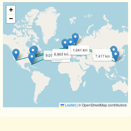
+
−
1.041 km
1.784 km
6.650 km
6.365 km
6.963 km
9.076 km
7.417 km
8.357 km
Leaflet
|
© OpenStreetMap contributors