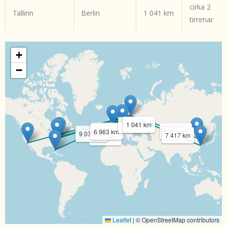
cirka 2
Tallinn
Berlin
1 041 km
timmar
+
−
1 041 km
1 784 km
6 650 km
6 365 km
6 963 km
9 076 km
7 417 km
8 357 km
Leaflet
|
© OpenStreetMap contributors