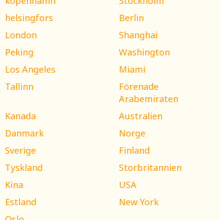
köpenhamn
Stockholm
helsingfors
Berlin
London
Shanghai
Peking
Washington
Los Angeles
Miami
Tallinn
Förenade
Arabemiraten
Kanada
Australien
Danmark
Norge
Sverige
Finland
Tyskland
Storbritannien
Kina
USA
Estland
New York
Oslo