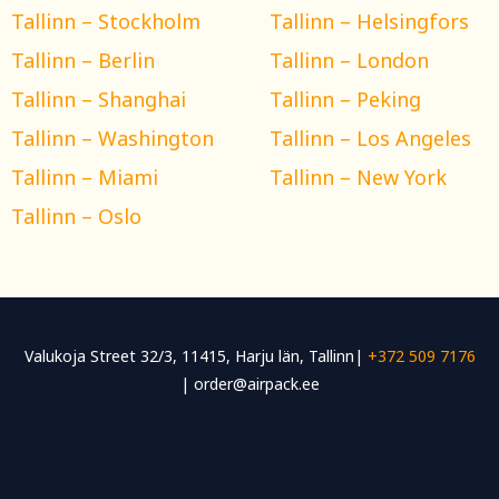
Tallinn – Stockholm
Tallinn – Helsingfors
Tallinn – Berlin
Tallinn – London
Tallinn – Shanghai
Tallinn – Peking
Tallinn – Washington
Tallinn – Los Angeles
Tallinn – Miami
Tallinn – New York
Tallinn – Oslo
Valukoja Street 32/3, 11415, Harju län, Tallinn|
+372 509 7176
| order@airpack.ee