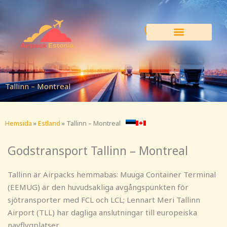
Hoppa
till
innehåll
Tallinn – Montreal
Hemsida
»
Estland
»
Tallinn – Montreal
Godstransport Tallinn – Montreal
Tallinn är Airpacks hemmabas: Muuga Container Terminal
(EEMUG) är den huvudsakliga avgångspunkten för
sjötransporter med FCL och LCL; Lennart Meri Tallinn
Airport (TLL) har dagliga anslutningar till europeiska
navflygplatser.