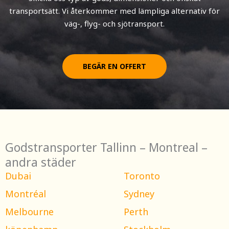
transportsätt. Vi återkommer med lämpliga alternativ för
väg-, flyg- och sjötransport.
BEGÄR EN OFFERT
Godstransporter Tallinn – Montreal –
andra städer
Dubai
Toronto
Montréal
Sydney
Melbourne
Perth